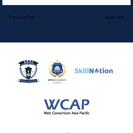
←
Previous Post
Next Post
→