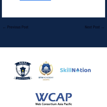
←
Previous Post
Next Post
→