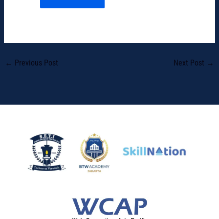
←
Previous Post
Next Post
→