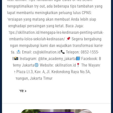
mengoptimalkan try out, ada beberapa tips tambahan yang
dapat membantu meningkatkan peluang lulus CPNS:
Persiapan yang matang akan membuat Anda lebih siap
menghadapi persaingan yang ketat. Baca Juga:
https://skillnation.id/mengapa-les-kedinasan-penting-untuk-
membantu-lolos-sekolah-kedinasan/
Segera bergabung
dengan mengubungi kami dan wujudkan transformasi karier
Anda.
Email: cs@skillnation.id
Telepon: 0852-1555-
6668
Instagram: @btw_academy_jakarta
Facebook: BTW
Academy Jakarta
Website: skillnation.id
The Wayang
Office Plaza Lt.3, Kav. A, Jl. Kedondong Raya No.5A,
Rawamangun, Jakarta Timur
Read More »
Panduan