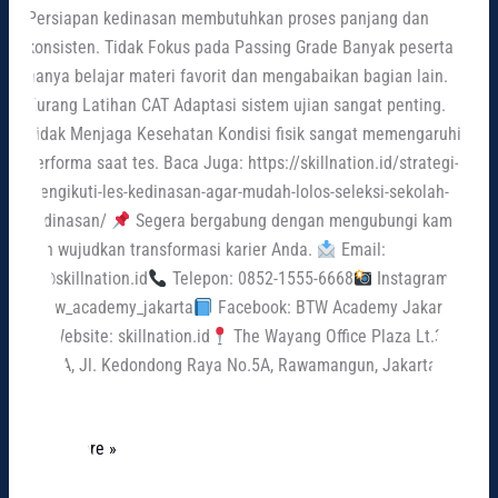
Persiapan kedinasan membutuhkan proses panjang dan
konsisten. Tidak Fokus pada Passing Grade Banyak peserta
hanya belajar materi favorit dan mengabaikan bagian lain.
Kurang Latihan CAT Adaptasi sistem ujian sangat penting.
Tidak Menjaga Kesehatan Kondisi fisik sangat memengaruhi
performa saat tes. Baca Juga: https://skillnation.id/strategi-
mengikuti-les-kedinasan-agar-mudah-lolos-seleksi-sekolah-
kedinasan/
Segera bergabung dengan mengubungi kami
dan wujudkan transformasi karier Anda.
Email:
cs@skillnation.id
Telepon: 0852-1555-6668
Instagram:
@btw_academy_jakarta
Facebook: BTW Academy Jakarta
Website: skillnation.id
The Wayang Office Plaza Lt.3,
Kav. A, Jl. Kedondong Raya No.5A, Rawamangun, Jakarta
Timur
Read More »