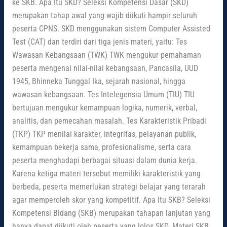
ke SKB. Apa Itu SKD? Seleksi Kompetensi Dasar (SKD)
merupakan tahap awal yang wajib diikuti hampir seluruh
peserta CPNS. SKD menggunakan sistem Computer Assisted
Test (CAT) dan terdiri dari tiga jenis materi, yaitu: Tes
Wawasan Kebangsaan (TWK) TWK mengukur pemahaman
peserta mengenai nilai-nilai kebangsaan, Pancasila, UUD
1945, Bhinneka Tunggal Ika, sejarah nasional, hingga
wawasan kebangsaan. Tes Intelegensia Umum (TIU) TIU
bertujuan mengukur kemampuan logika, numerik, verbal,
analitis, dan pemecahan masalah. Tes Karakteristik Pribadi
(TKP) TKP menilai karakter, integritas, pelayanan publik,
kemampuan bekerja sama, profesionalisme, serta cara
peserta menghadapi berbagai situasi dalam dunia kerja.
Karena ketiga materi tersebut memiliki karakteristik yang
berbeda, peserta memerlukan strategi belajar yang terarah
agar memperoleh skor yang kompetitif. Apa Itu SKB? Seleksi
Kompetensi Bidang (SKB) merupakan tahapan lanjutan yang
hanya dapat diikuti oleh peserta yang lolos SKD. Materi SKB