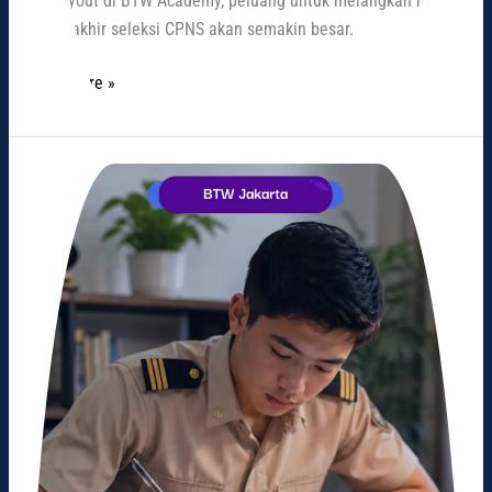
dan tryout di BTW Academy, peluang untuk melangkah hingga
tahap akhir seleksi CPNS akan semakin besar.
Read More »
Langkah
Jitu
Lolos
Sekolah
Kedinasan
dengan
Les
Berkualitas
dan
Terarah