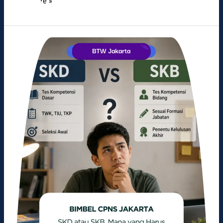
Read More »
SKD
atau
SKB,
Mana
yang
Harus
Diprioritaskan
Terlebih
Dahulu?