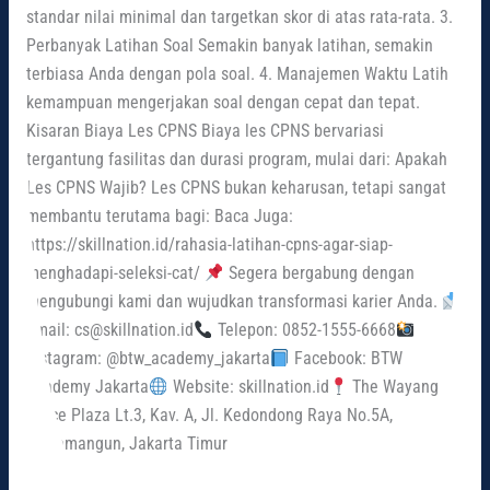
standar nilai minimal dan targetkan skor di atas rata-rata. 3.
Perbanyak Latihan Soal Semakin banyak latihan, semakin
terbiasa Anda dengan pola soal. 4. Manajemen Waktu Latih
kemampuan mengerjakan soal dengan cepat dan tepat.
Kisaran Biaya Les CPNS Biaya les CPNS bervariasi
tergantung fasilitas dan durasi program, mulai dari: Apakah
Les CPNS Wajib? Les CPNS bukan keharusan, tetapi sangat
membantu terutama bagi: Baca Juga:
https://skillnation.id/rahasia-latihan-cpns-agar-siap-
menghadapi-seleksi-cat/
Segera bergabung dengan
mengubungi kami dan wujudkan transformasi karier Anda.
Email: cs@skillnation.id
Telepon: 0852-1555-6668
Instagram: @btw_academy_jakarta
Facebook: BTW
Academy Jakarta
Website: skillnation.id
The Wayang
Office Plaza Lt.3, Kav. A, Jl. Kedondong Raya No.5A,
Rawamangun, Jakarta Timur