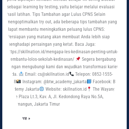
sebagai learning by testing, yaitu belajar melalui evaluasi
hasil latihan. Tips Tambahan agar Lulus CPNS Selain
mengoptimalkan try out, ada beberapa tips tambahan yang
dapat membantu meningkatkan peluang lulus CPNS:
Persiapan yang matang akan membuat Anda lebih siap
menghadapi persaingan yang ketat. Baca Juga:
https://skillnation.id/mengapa-les-kedinasan-penting-untuk-
membantu-lolos-sekolah-kedinasan/
Segera bergabung
dengan mengubungi kami dan wujudkan transformasi karier
Anda.
Email: cs@skillnation.id
Telepon: 0852-1555-
6668
Instagram: @btw_academy_jakarta
Facebook: BTW
Academy Jakarta
Website: skillnation.id
The Wayang
Office Plaza Lt.3, Kav. A, Jl. Kedondong Raya No.5A,
Rawamangun, Jakarta Timur
Read More »