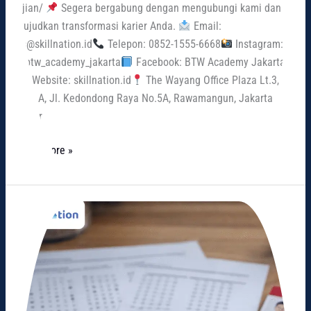
ujian/
Segera bergabung dengan mengubungi kami dan
wujudkan transformasi karier Anda.
Email:
cs@skillnation.id
Telepon: 0852-1555-6668
Instagram:
@btw_academy_jakarta
Facebook: BTW Academy Jakarta
Website: skillnation.id
The Wayang Office Plaza Lt.3,
Kav. A, Jl. Kedondong Raya No.5A, Rawamangun, Jakarta
Timur
Read More »
Penyebab
Gagal
Lolos
CPNS
dan
Solusi