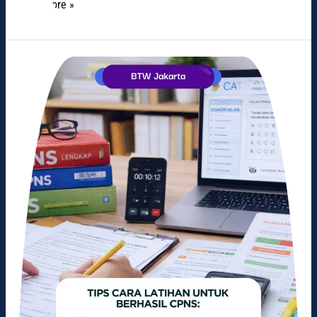
Read More »
Tips
Mengoptimalkan
Latihan
Try
Out
CPNS
agar
Lulus