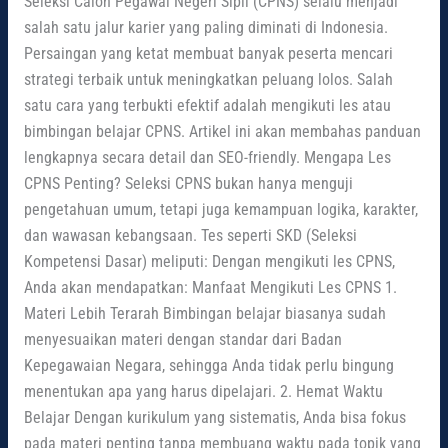
Seleksi Calon Pegawai Negeri Sipil (CPNS) selalu menjadi
salah satu jalur karier yang paling diminati di Indonesia.
Persaingan yang ketat membuat banyak peserta mencari
strategi terbaik untuk meningkatkan peluang lolos. Salah
satu cara yang terbukti efektif adalah mengikuti les atau
bimbingan belajar CPNS. Artikel ini akan membahas panduan
lengkapnya secara detail dan SEO-friendly. Mengapa Les
CPNS Penting? Seleksi CPNS bukan hanya menguji
pengetahuan umum, tetapi juga kemampuan logika, karakter,
dan wawasan kebangsaan. Tes seperti SKD (Seleksi
Kompetensi Dasar) meliputi: Dengan mengikuti les CPNS,
Anda akan mendapatkan: Manfaat Mengikuti Les CPNS 1.
Materi Lebih Terarah Bimbingan belajar biasanya sudah
menyesuaikan materi dengan standar dari Badan
Kepegawaian Negara, sehingga Anda tidak perlu bingung
menentukan apa yang harus dipelajari. 2. Hemat Waktu
Belajar Dengan kurikulum yang sistematis, Anda bisa fokus
pada materi penting tanpa membuang waktu pada topik yang