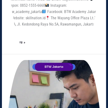
Telepon: 0852-1555-6668
Instagram:
@btw_academy_jakarta
Facebook: BTW Academy Jakarta
Website: skillnation.id
The Wayang Office Plaza Lt.3,
Kav. A, Jl. Kedondong Raya No.5A, Rawamangun, Jakarta
Timur
Read More »
Panduan
Lengkap
Les
CPNS
untuk
Meningkatkan
Peluang
Lulus